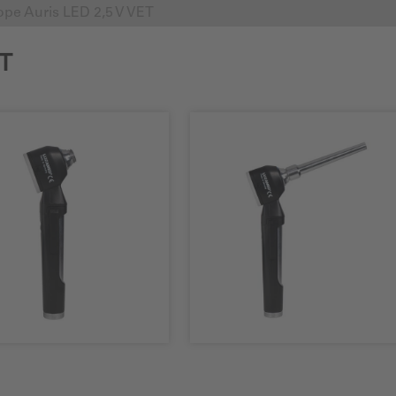
pe Auris LED 2,5 V VET
ET