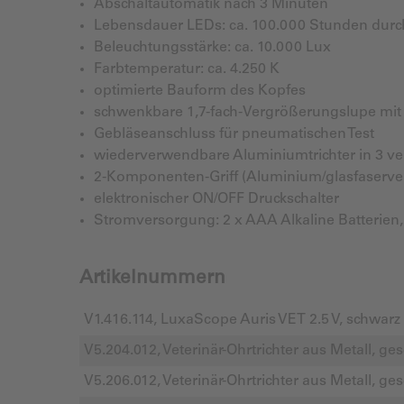
Abschaltautomatik nach 3 Minuten
Lebensdauer LEDs: ca. 100.000 Stunden dur
Beleuchtungsstärke: ca. 10.000 Lux
Farbtemperatur: ca. 4.250 K
optimierte Bauform des Kopfes
schwenkbare 1,7-fach-Vergrößerungslupe mit 
Gebläseanschluss für pneumatischen Test
wiederverwendbare Aluminiumtrichter in 3 v
2-Komponenten-Griff (Aluminium/glasfaservers
elektronischer ON/OFF Druckschalter
Stromversorgung: 2 x AAA Alkaline Batterien,
Artikelnummern
V1.416.114, LuxaScope Auris VET 2.5 V, schwarz
V5.204.012, Veterinär-Ohrtrichter aus Metall, 
V5.206.012, Veterinär-Ohrtrichter aus Metall, 