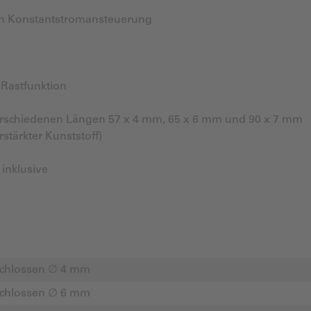
ch Konstantstromansteuerung
Rastfunktion
erschiedenen Längen 57 x 4 mm, 65 x 6 mm und 90 x 7 mm
tärkter Kunststoff)
 inklusive
geschlossen ∅ 4 mm
geschlossen ∅ 6 mm