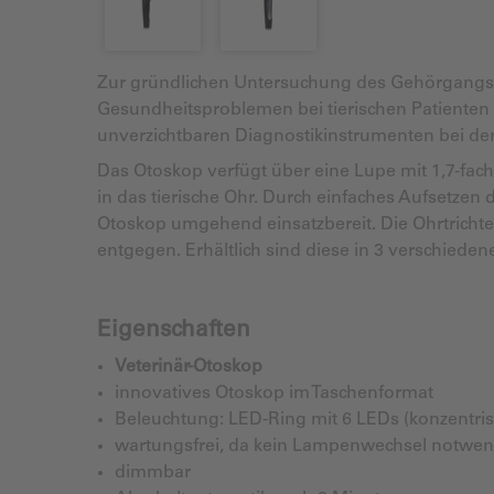
Zur gründlichen Untersuchung des Gehörgangs u
Gesundheitsproblemen bei tierischen Patienten 
unverzichtbaren Diagnostikinstrumenten bei de
Das Otoskop verfügt über eine Lupe mit 1,7-fach
in das tierische Ohr. Durch einfaches Aufsetzen
Otoskop umgehend einsatzbereit. Die Ohrtrichter
entgegen. Erhältlich sind diese in 3 verschiede
Eigenschaften
Veterinär-Otoskop
innovatives Otoskop im Taschenformat
Beleuchtung: LED-Ring mit 6 LEDs (konzentrisch
wartungsfrei, da kein Lampenwechsel notwen
dimmbar