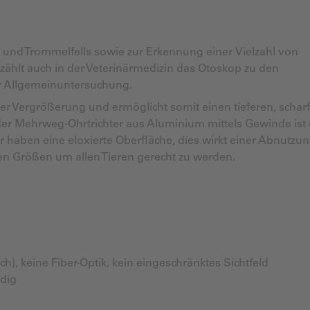
nd Trommelfells sowie zur Erkennung einer Vielzahl von
zählt auch in der Veterinärmedizin das Otoskop zu den
r Allgemeinuntersuchung.
er Vergrößerung und ermöglicht somit einen tieferen, scharf
 der Mehrweg-Ohrtrichter aus Aluminium mittels Gewinde ist
 haben eine eloxierte Oberfläche, dies wirkt einer Abnutzu
nen Größen um allen Tieren gerecht zu werden.
), keine Fiber-Optik, kein eingeschränktes Sichtfeld
dig