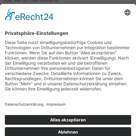
Fax: +49 (0) 7344 92905-10
info@luxamed.de
www.luxamed.de
Impressum
Datenschutz
Sitemap
Messe
AGB
Cookie-Einstellungen