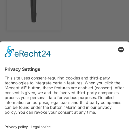
LUXAMED GmbH & Co. KG
Daniel-Weil-Str. 3
89143
Blaubeuren
Allemagne
Téléphone:
+49 (0) 7344 92905-0
Fax: +49 (0) 7344 92905-10
info@luxamed.de
www.luxamed.de