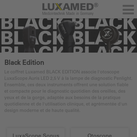
Black Edition
Le coffret Luxamed BLACK EDITION associe l'otoscope
LuxaScope Auris LED 2,5 V à la lampe de diagnostic Penlight.
Ensemble, ces deux instruments offrent une solution fiable
et compacte pour le diagnostic quotidien des oreilles, des
yeux et de la gorge, adaptée aux besoins de la pratique
quotidienne et de l'utilisation clinique, et agrémentée d'un
design moderne et de haute qualité.
LuxaScope Sonus
Otoscope