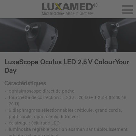
LuxaScope Oculus LED 2.5 V Colour Your
Day
Caractéristiques
ophtalmoscope direct de poche
fourchette de correction : + 20 à - 20 D (± 1 2 3 4 6 8 10 15
20 D)
5 diaphragmes sélectionnables : réticule, grand cercle,
petit cercle, demi-cercle, filtre vert
éclairage : éclairage LED
luminosité réglable pour un examen sans éblouissement