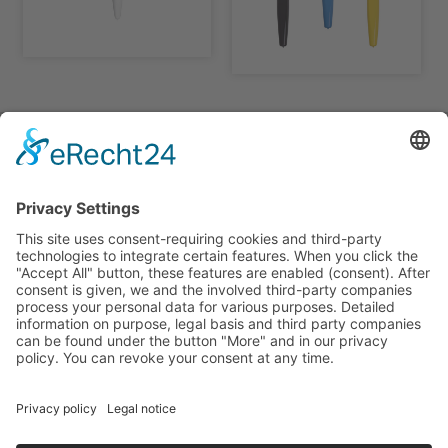
LUXAMED GmbH & Co. KG
Daniel-Weil-Str. 3
89143
Blaubeuren
Allemagne
Téléphone:
+49 (0) 7344 92905-0
Fax: +49 (0) 7344 92905-10
info@luxamed.de
www.luxamed.de
Legal notices