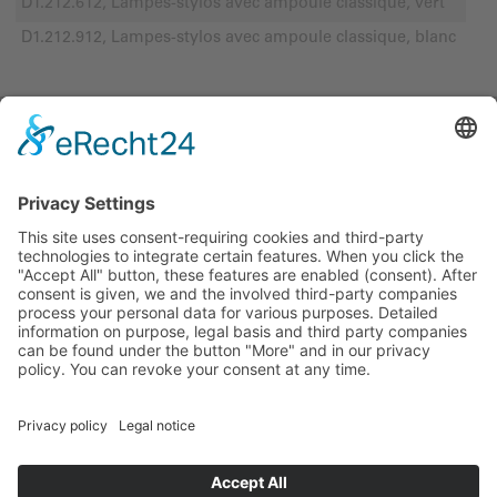
D1.212.612, Lampes-stylos avec ampoule classique, vert
D1.212.912, Lampes-stylos avec ampoule classique, blanc
LUXAMED GmbH & Co. KG
Daniel-Weil-Str. 3
89143
Blaubeuren
Allemagne
Téléphone:
+49 (0) 7344 92905-0
Fax: +49 (0) 7344 92905-10
info@luxamed.de
www.luxamed.de
Legal notices