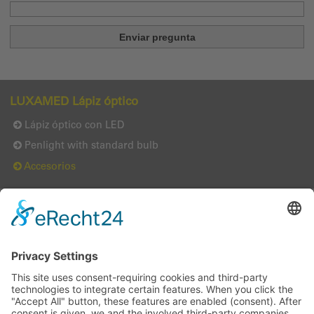
LUXAMED Lápiz óptico
Lápiz óptico con LED
Penlight with standard bulb
Accesorios
LUXAMED GmbH & Co. KG
Daniel-Weil-Str. 3
89143
Blaubeuren
Alemania
Teléfono:
+49 (0) 7344 92905-0
Fax: +49 (0) 7344 92905-10
info@luxamed.de