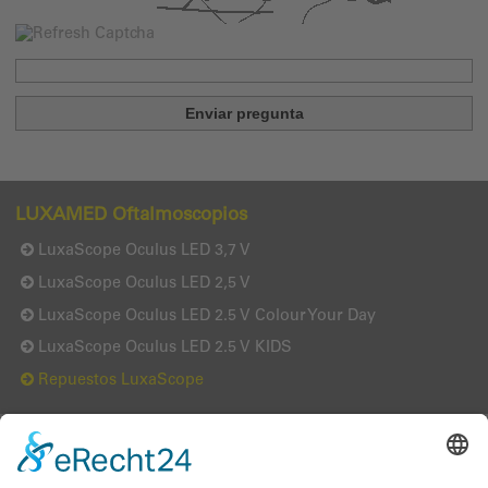
LUXAMED Oftalmoscopios
LuxaScope Oculus LED 3,7 V
LuxaScope Oculus LED 2,5 V
LuxaScope Oculus LED 2.5 V Colour Your Day
LuxaScope Oculus LED 2.5 V KIDS
Repuestos LuxaScope
LUXAMED GmbH & Co. KG
Daniel-Weil-Str. 3