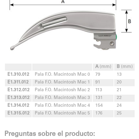
A
(mm)
B
(mm)
E1.310.012
Pala F.O. Macintosh Mac 0
79
13
E1.311.012
Pala F.O. Macintosh Mac 1
91
20
E1.312.012
Pala F.O. Macintosh Mac 2
113
21
E1.313.012
Pala F.O. Macintosh Mac 3
131
22
E1.314.012
Pala F.O. Macintosh Mac 4
154
24
E1.315.012
Pala F.O. Macintosh Mac 5
176
25
Preguntas sobre el producto: