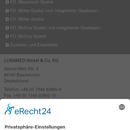
F.O. Macintosh Spatel
F.O. Miller Spatel (mit integrierter Glasfaser)
F.O. Miller Spatel
F.O. McCoy Spatel (mit integrierter Glasfaser)
F.O. McCoy Spatel
Zubehör und Ersatzteile
LUXAMED GmbH & Co. KG
Daniel-Weil-Str. 3
89143
Blaubeuren
Deutschland
Telefon:
+49 (0) 7344 92905-0
Fax: +49 (0) 7344 92905-10
info@luxamed.de
www.luxamed.de