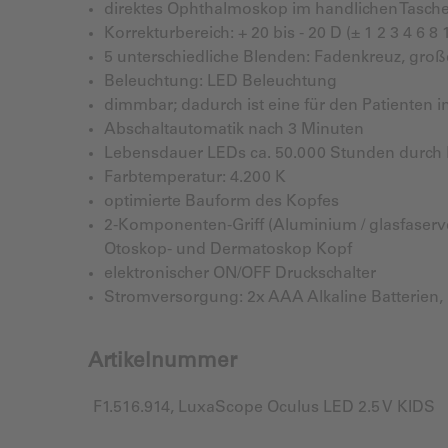
direktes Ophthalmoskop im handlichen Tasch
Korrekturbereich: + 20 bis - 20 D (± 1 2 3 4 6 8 
5 unterschiedliche Blenden: Fadenkreuz, großer 
Beleuchtung: LED Beleuchtung
dimmbar; dadurch ist eine für den Patienten ind
Abschaltautomatik nach 3 Minuten
Lebensdauer LEDs ca. 50.000 Stunden durch
Farbtemperatur: 4.200 K
optimierte Bauform des Kopfes
2-Komponenten-Griff (Aluminium / glasfaserv
Otoskop- und Dermatoskop Kopf
elektronischer ON/OFF Druckschalter
Stromversorgung: 2x AAA Alkaline Batterien, 
Artikelnummer
F1.516.914, LuxaScope Oculus LED 2.5 V KIDS