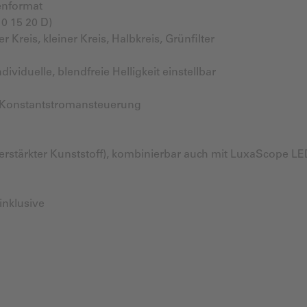
enformat
10 15 20 D)
Kreis, kleiner Kreis, Halbkreis, Grünfilter
ividuelle, blendfreie Helligkeit einstellbar
 Konstantstromansteuerung
erstärkter Kunststoff), kombinierbar auch mit LuxaScope L
inklusive