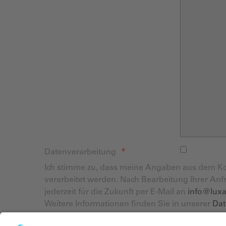
Datenverarbeitung
Ich stimme zu, dass meine Angaben aus dem K
verarbeitet werden. Nach Bearbeitung Ihrer Anf
jederzeit für die Zukunft per E-Mail an
info@lux
Weitere Informationen finden Sie in unserer
Dat