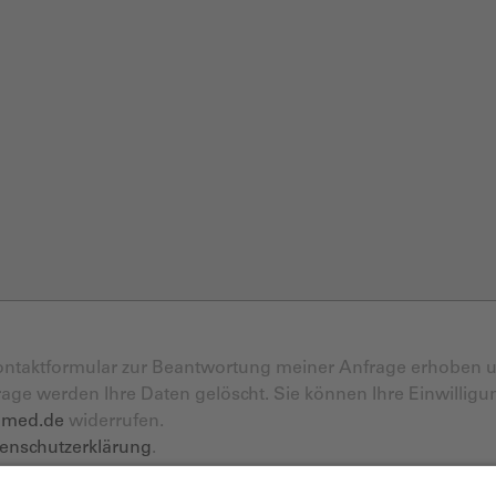
ontaktformular zur Beantwortung meiner Anfrage erhoben 
rage werden Ihre Daten gelöscht. Sie können Ihre Einwilligu
amed.de
widerrufen.
enschutzerklärung
.