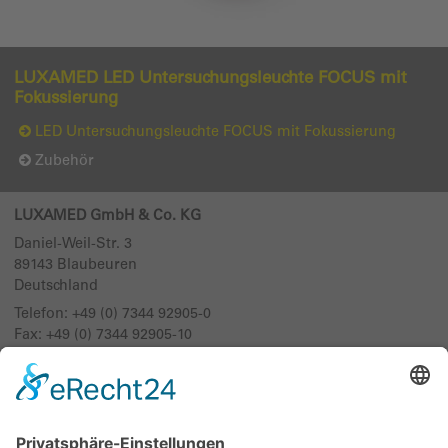
LUXAMED LED Untersuchungsleuchte FOCUS mit
Fokussierung
LED Untersuchungsleuchte FOCUS mit Fokussierung
Zubehör
LUXAMED GmbH & Co. KG
Daniel-Weil-Str. 3
89143
Blaubeuren
Deutschland
Telefon:
+49 (0) 7344 92905-0
Fax: +49 (0) 7344 92905-10
info@luxamed.de
www.luxamed.de